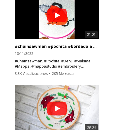
01:01
#chainsawman #pochita #bordado a mano. 🪚
10/11/2022
#Chainsawman, #Pochita, #Denji, #Makima,
#Mappa, #mappastudio #embroidery
#bordadoamano #bordadolivre
3.3K Visualizaciones
•
205 Me gusta
•
1 Comentarios
09:04